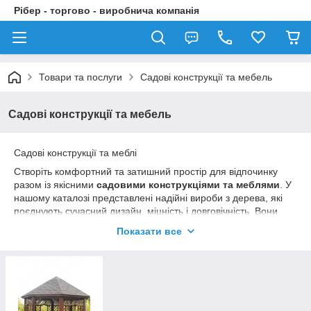
Рібер - торгово - виробнича компанія
Товари та послуги
Садові конструкції та мебель
Садові конструкції та мебель
Садові конструкції та меблі
Створіть комфортний та затишний простір для відпочинку
разом із якісними
садовими конструкціями та меблями
. У
нашому каталозі представлені надійні вироби з дерева, які
поєднують сучасний дизайн, міцність і довговічність. Вони
чудово підходять для облаштування приватних будинків, дач,
Показати все
заміських ділянок, баз відпочинку, кафе та ресторанів.
У категорії ви знайдете:
садові бесідки та альтанки;
дерев'яні столи та лавки;