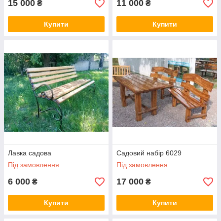
15 000
11 000
₴
₴
дерев'яні вироби, які прослужать багато років та стануть
окрасою вашої прибудинкової території.
Купити
Купити
Лавка садова
Садовий набір 6029
Під замовлення
Під замовлення
6 000
17 000
₴
₴
Купити
Купити