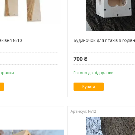
аківня №10
Будиночок для птахів з годі
700 ₴
дправки
Готово до відправки
Купити
№12