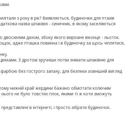
ками.
літали з року в рік? Виявляється, будиночки для птахів
одаткова назва шпаківні - синичник, в якому заселяються
 двосхилим дахом, збоку якого вирізане віконце - льоток.
ощок, адже пташка повинна і в будиночку за щось чіплятися,
нку.
вяхами. З дротом зручніше потім знімати шпаківню для
фарбою без гострого запаху, для безпеки зовнішній вигляд
и, тому нижній край жердини бажано обмотати колючим
 нього не було товстих гілок, якими ті ж коти зможуть
представлені в інтернеті, і просто зібрати будиночок.