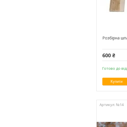
Розбірна шп
600 ₴
Готово до ві
Купити
№14