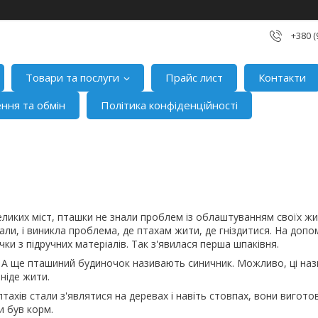
+380 (
Товари та послуги
Прайс лист
Контакти
ння та обмін
Політика конфіденційності
еликих міст, пташки не знали проблем із облаштуванням своїх жи
али, і виникла проблема, де птахам жити, де гніздитися. На доп
ки з підручних матеріалів. Так з'явилася перша шпаківня.
 А ще пташиний будиночок називають синичник. Можливо, ці наз
 ніде жити.
тахів стали з'являтися на деревах і навіть стовпах, вони вигото
 був корм.