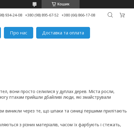
Кошик
98) 934-24-08
+380 (98) 895-67-52
+380 (66) 866-17-08
Про нас
Доставка та оплата
тел, вони просто селилися у дуплах дерев. Міста росли,
омогу птахам прийшли дбайливі люди, які змайстрували
ви виникли через те, що шпаки та синиці першими прилітають
вляються з різних матеріалів, часом їх фарбують і стежать,