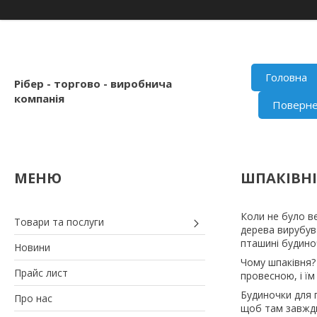
Головна
Рібер - торгово - виробнича
компанія
Поверне
ШПАКІВНІ
Коли не було в
Товари та послуги
дерева вирубув
пташині будиноч
Новини
Чому шпаківня?
Прайс лист
провесною, і їм
Будиночки для п
Про нас
щоб там завжди