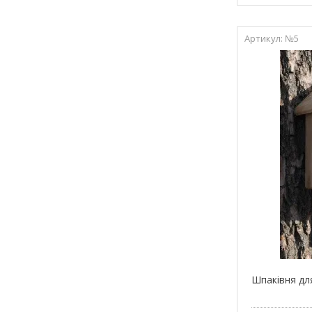
№5
Шпаківня дл