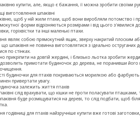
аківню купити, але, якщо є бажання, її можна зробити своїми ру
щі виготовлення шпаківні
івню, щоб у ній жили птахи, щоб вони виробляли потомство і при
мокутної форми відрізняються розмірами і від цього з'явилися д
вки, горіхвістки та інші маленькі птахи.
вня являє собою прямокутний ящик, зверху накритий плоским або
 що шпаківня не повинна виготовлятися з ідеально оструганих д
ся по стінках.
о прикріпити на довгій жердині, і близько льотка зробити жерди
дозволить примотати будиночок до дерева, не поранивши його ц
 очищення.
сті будиночки для птахів покриваються морилкою або фарбують 
винен привертати увагу.
будиночка залежить життя птахів
шпаківні слід врахувати, що кішки не проти поласувати пташкам
аківня буде розміщуватися на дереві, то слід подбати, щоб біля
тка.
я годівниці для птахів найзручніше купити вже готові заготовки, 