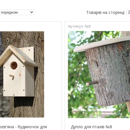
№8
рев'яна - будиночок для
Дупло для птахів №8