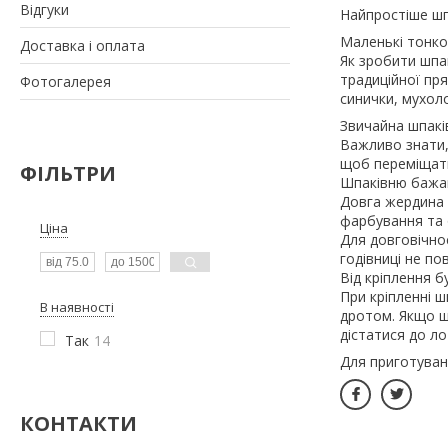
Відгуки
Найпростіше шп
Маленькі тонко
Доставка і оплата
Як зробити шпак
традиційної пря
Фотогалерея
синички, мухоло
Звичайна шпакі
Важливо знати,
щоб переміщати
ФІЛЬТРИ
Шпаківню бажан
Довга жердина 
фарбування та
Ціна
Для довговічно
годівниці не по
Від кріплення 
При кріпленні 
В наявності
дротом. Якщо шп
дістатися до ло
Так
14
Для приготуванн
КОНТАКТИ