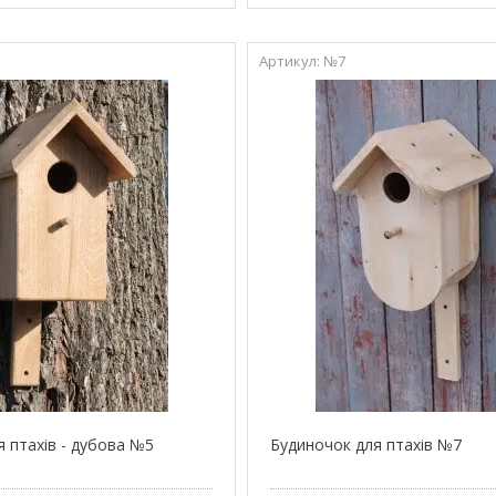
№7
я птахів - дубова №5
Будиночок для птахів №7