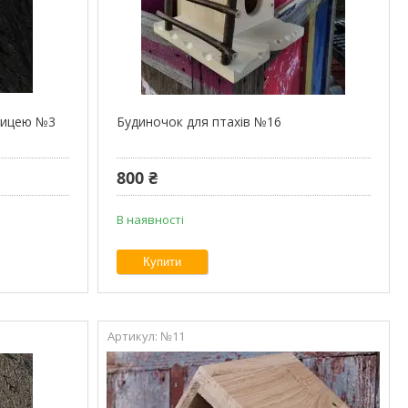
вницею №3
Будиночок для птахів №16
800 ₴
В наявності
Купити
№11