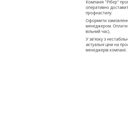
Компанія "Рібер" пр
оперативно доставити
профнастилу.
Оформити замовлення
менеджером. Оплатит
вільний час).
У зв'язку з нестабіль
актуальні ціни на п
менеджерів компанії.