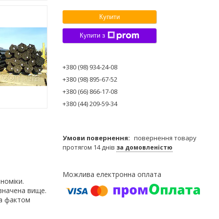
Купити
Купити з
+380 (98) 934-24-08
+380 (98) 895-67-52
+380 (66) 866-17-08
+380 (44) 209-59-34
повернення товару
протягом 14 днів
за домовленістю
номіки.
значена вище.
за фактом