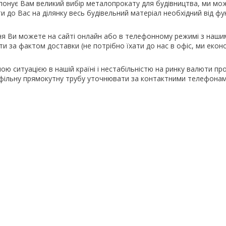
опонує Вам великий вибір металопрокату для будівництва, ми м
 до Вас на ділянку весь будівельний матеріал необхідний від ф
 Ви можете на сайті онлайн або в телефонному режимі з наши
и за фактом доставки (не потрібно їхати до нас в офіс, ми еко
ною ситуацією в нашій країні і нестабільністю на ринку валюти пр
рофільну прямокутну трубу уточнювати за контактними телефонам