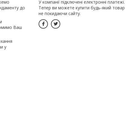
ожемо
У компанії підключені електронні платежі.
ундаменту до
Тепер ви можете купити будь-який товар
не покидаючи сайту.
м
номимо Ваш
охання
и у