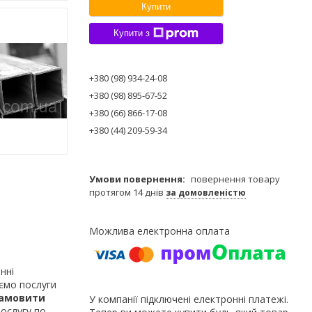
Купити
Купити з
+380 (98) 934-24-08
+380 (98) 895-67-52
+380 (66) 866-17-08
+380 (44) 209-59-34
повернення товару
протягом 14 днів
за домовленістю
нні
аємо послуги
амовити
У компанії підключені електронні платежі.
ослугу по