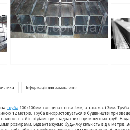
ристики
Інформація для замовлення
тна
труба
100х100мм товщина стінки 4мм, а також є і 3мм. Труба
ною 12 метрів. Труба використовується в будівництві при зведе
 наявності є й інші діаметри квадратних і прямокутних труб. Над
шими розмірами. Відвантажуємо будь-яку кількість від 6 метрів.
З
ас на сайті або зателефонувавши нашим менеджерам. Надаємо п