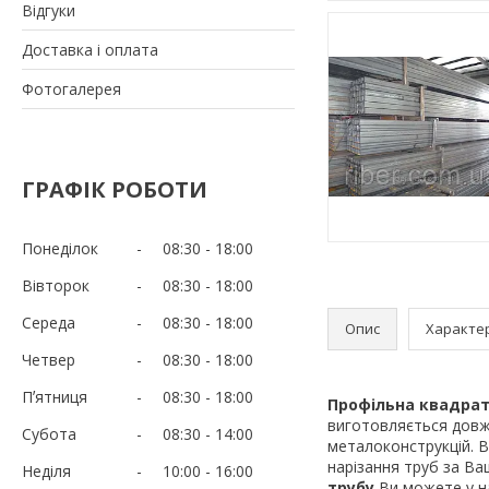
Відгуки
Доставка і оплата
Фотогалерея
ГРАФІК РОБОТИ
Понеділок
08:30
18:00
Вівторок
08:30
18:00
Середа
08:30
18:00
Опис
Характе
Четвер
08:30
18:00
Пʼятниця
08:30
18:00
Профільна квадра
виготовляється довжи
Субота
08:30
14:00
металоконструкцій. В
нарізання труб за Ва
Неділя
10:00
16:00
трубу
Ви можете у н