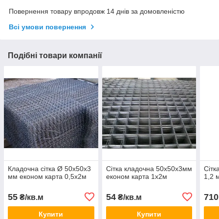
Повернення товару впродовж 14 днів за домовленістю
Всі умови повернення
Подібні товари компанії
Кладочна сітка Ø 50х50х3
Сітка кладочна 50х50х3мм
Сітк
мм економ карта 0,5х2м
економ карта 1х2м
1,2 
55
54
710
₴/кв.м
₴/кв.м
Купити
Купити