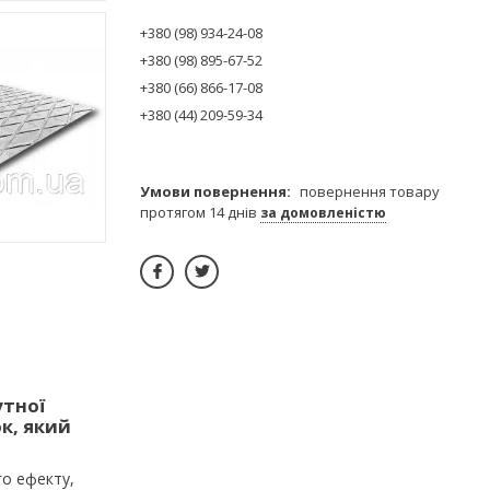
+380 (98) 934-24-08
+380 (98) 895-67-52
+380 (66) 866-17-08
+380 (44) 209-59-34
повернення товару
протягом 14 днів
за домовленістю
утної
к, який
го ефекту,