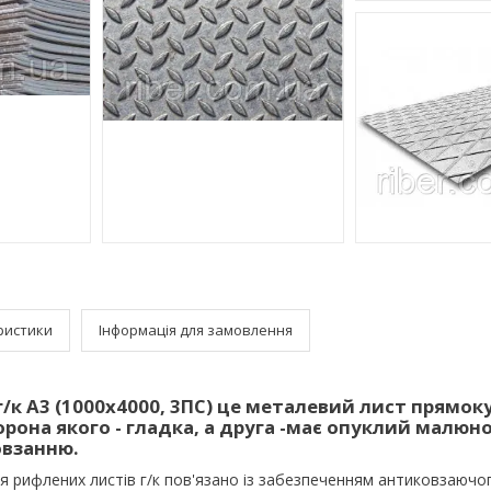
ристики
Інформація для замовлення
/к А3 (1000х4000, 3ПС) це металевий лист прямок
рона якого - гладка, а друга -має опуклий малюно
взанню.
 рифлених листів г/к пов'язано із забезпеченням антиковзаючо