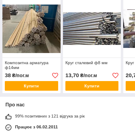
Композитна арматура
Круг сталевий ф8 мм
Круг
ф14мм
38
13,70
20,
₴/пог.м
₴/пог.м
Купити
Купити
Про нас
99% позитивних з 121 відгука за рік
Працює з 06.02.2011