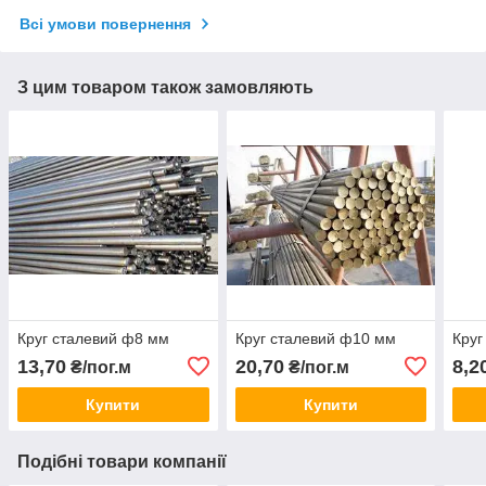
Всі умови повернення
З цим товаром також замовляють
Круг сталевий ф8 мм
Круг сталевий ф10 мм
Круг
13,70
20,70
8,2
₴/пог.м
₴/пог.м
Купити
Купити
Подібні товари компанії