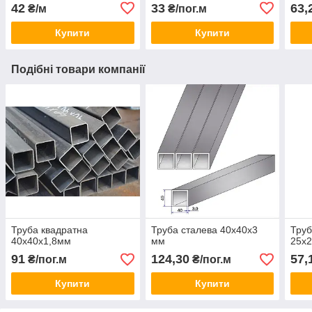
42
33
63,
₴/м
₴/пог.м
Купити
Купити
Подібні товари компанії
Труба квадратна
Труба сталева 40х40х3
Труб
40х40х1,8мм
мм
25х2
91
124,30
57,
₴/пог.м
₴/пог.м
Купити
Купити