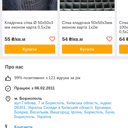
Кладочна сітка Ø 50х50х3
Сітка кладочна 50х50х3мм
Сітк
мм економ карта 0,5х2м
економ карта 1х2м
100х
0,5х
55
54
64
₴/кв.м
₴/кв.м
₴
Купити
Купити
Про нас
99% позитивних з 121 відгука за рік
Працює з 06.02.2011
м. Борисполь
вул.Глібова, 7 м.Бориспіль, Київська область, індекс
08301, Україна Склади в Київській області: Бровари,
Боярка, Васильків, Вишгород, Ірпінь, Бориспіль, Буча,
Борисполь, Україна
Контакти