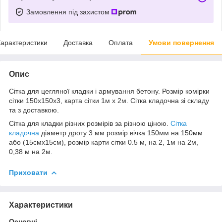
Замовлення під захистом
арактеристики
Доставка
Оплата
Умови повернення
Опис
Сітка для цегляної кладки і армування бетону. Розмір комірки
сітки 150х150х3, карта сітки 1м х 2м. Сітка кладочна зі складу
та з доставкою.
Сітка для кладки різних розмірів за різною ціною.
Сітка
кладочна
діаметр дроту 3 мм розмір вічка 150мм на 150мм
або (15смх15см), розмір карти сітки 0.5 м, на 2, 1м на 2м,
0,38 м на 2м.
Приховати
Характеристики
Основні