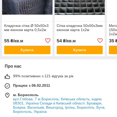
Кладочна сітка Ø 50х50х3
Сітка кладочна 50х50х3мм
Мета
мм економ карта 0,5х2м
економ карта 1х2м
150х
1х2
55
54
35
₴/кв.м
₴/кв.м
₴
Купити
Купити
Про нас
99% позитивних з 121 відгука за рік
Працює з 06.02.2011
м. Борисполь
вул.Глібова, 7 м.Бориспіль, Київська область, індекс
08301, Україна Склади в Київській області: Бровари,
Боярка, Васильків, Вишгород, Ірпінь, Бориспіль, Буча,
Борисполь, Україна