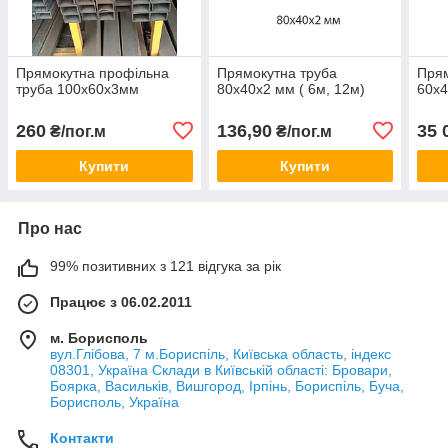
Прямокутна профільна
Прямокутна труба
Прям
труба 100х60х3мм
80х40х2 мм ( 6м, 12м)
60х4
260
136,90
35 
₴/пог.м
₴/пог.м
Купити
Купити
Про нас
99% позитивних з 121 відгука за рік
Працює з 06.02.2011
м. Борисполь
вул.Глібова, 7 м.Бориспіль, Київська область, індекс
08301, Україна Склади в Київській області: Бровари,
Боярка, Васильків, Вишгород, Ірпінь, Бориспіль, Буча,
Борисполь, Україна
Контакти