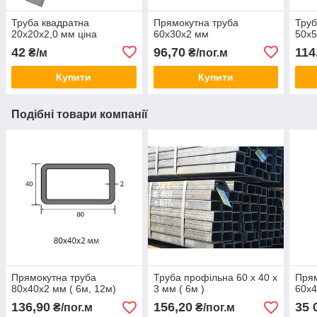
Труба квадратна
Прямокутна труба
Труб
20х20х2,0 мм ціна
60х30х2 мм
50х5
42
96,70
114
₴/м
₴/пог.м
Купити
Купити
Подібні товари компанії
Прямокутна труба
Труба профільна 60 х 40 х
Прям
80х40х2 мм ( 6м, 12м)
3 мм ( 6м )
60х4
136,90
156,20
35 
₴/пог.м
₴/пог.м