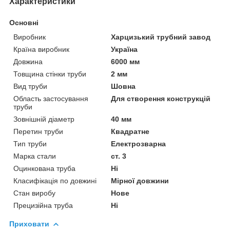
Характеристики
Основні
Виробник
Харцизький трубний завод
Країна виробник
Україна
Довжина
6000 мм
Товщина стінки труби
2 мм
Вид труби
Шовна
Область застосування
Для створення конструкцій
труби
Зовнішній діаметр
40 мм
Перетин труби
Квадратне
Тип труби
Електрозварна
Марка стали
ст. 3
Оцинкована труба
Ні
Класифікація по довжині
Мірної довжини
Стан виробу
Нове
Прецизійна труба
Ні
Приховати