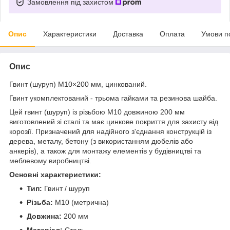
Замовлення під захистом
Опис
Характеристики
Доставка
Оплата
Умови п
Опис
Гвинт (шуруп) М10×200 мм, цинкований.
Гвинт укомплектований - трьома гайками та резинова шайба.
Цей гвинт (шуруп) із різьбою М10 довжиною 200 мм
виготовлений зі сталі та має цинкове покриття для захисту від
корозії. Призначений для надійного з'єднання конструкцій із
дерева, металу, бетону (з використанням дюбелів або
анкерів), а також для монтажу елементів у будівництві та
меблевому виробництві.
Основні характеристики:
Тип:
Гвинт / шуруп
Різьба:
М10 (метрична)
Довжина:
200 мм
Матеріал:
Сталь