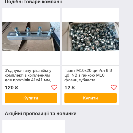
Подібні товари компанії
З'єднувач внутрішнійм у
Гвинт М10х20 цип/гл 8.8
комплекті з кріпленням
цб INB з гайкою М10
для профілів 41х41 мм,
фланц зубчаста
товщина 1,5 мм, Zn 275, L
120
12
₴
₴
- 200мм
Купити
Купити
Акційні пропозиції та новинки