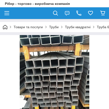
Рібер - торгово - виробнича компанія
Товари та послуги
Труби
Труби квадратні
Труба 