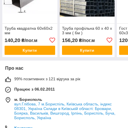
Труба квадратна 60х60х2
Труба профільна 60 х 40 х
Гост
мм
3 мм ( 6м )
60х3
140,20
156,20
120
₴/пог.м
₴/пог.м
Купити
Купити
Про нас
99% позитивних з 121 відгука за рік
Працює з 06.02.2011
м. Борисполь
вул.Глібова, 7 м.Бориспіль, Київська область, індекс
08301, Україна Склади в Київській області: Бровари,
Боярка, Васильків, Вишгород, Ірпінь, Бориспіль, Буча,
Борисполь, Україна
Контакти