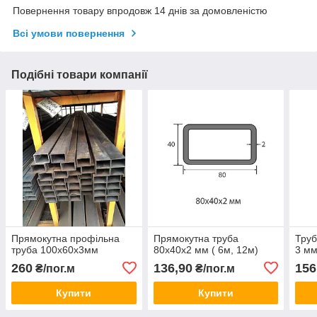
Повернення товару впродовж 14 днів за домовленістю
Всі умови повернення
Подібні товари компанії
Прямокутна профільна
Прямокутна труба
Труб
труба 100х60х3мм
80х40х2 мм ( 6м, 12м)
3 мм
260
136,90
156
₴/пог.м
₴/пог.м
Купити
Купити