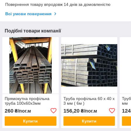
Повернення товару впродовж 14 днів за домовленістю
Всі умови повернення
Подібні товари компанії
Прямокутна профільна
Труба профільна 60 х 40 х
Труб
труба 100х60х3мм
3 мм ( 6м )
мм
260
156,20
124
₴/пог.м
₴/пог.м
Купити
Купити