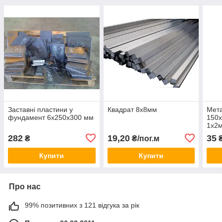
Заставні пластини у
Квадрат 8х8мм
Мета
фундамент 6х250х300 мм
150х
1х2
282
19,20
35
₴
₴/пог.м
₴
Купити
Купити
Про нас
99% позитивних з 121 відгука за рік