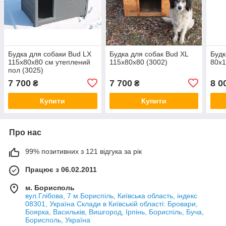
Будка для собаки Bud LX
Будка для собак Bud XL
Будк
115x80x80 см утеплений
115x80x80 (3002)
80х1
пол (3025)
7 700
7 700
8 0
₴
₴
Купити
Купити
Про нас
99% позитивних з 121 відгука за рік
Працює з 06.02.2011
м. Борисполь
вул.Глібова, 7 м.Бориспіль, Київська область, індекс
08301, Україна Склади в Київській області: Бровари,
Боярка, Васильків, Вишгород, Ірпінь, Бориспіль, Буча,
Борисполь, Україна