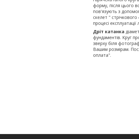
форму, після цього в
пов'язують з допомог
скелет " стрічкового
процесі експлуатації 
Дріт катанка
діамет
фундаментів. Круг пр
зверху біля фотограф
Вашим розмірам. Посл
оплата".