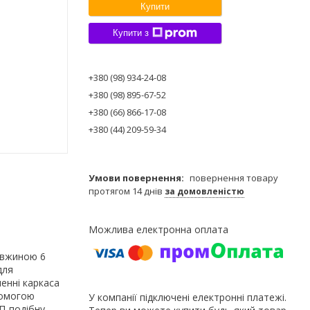
Купити
Купити з
+380 (98) 934-24-08
+380 (98) 895-67-52
+380 (66) 866-17-08
+380 (44) 209-59-34
повернення товару
протягом 14 днів
за домовленістю
довжиною 6
для
ленні каркаса
помогою
У компанії підключені електронні платежі.
П-подібну