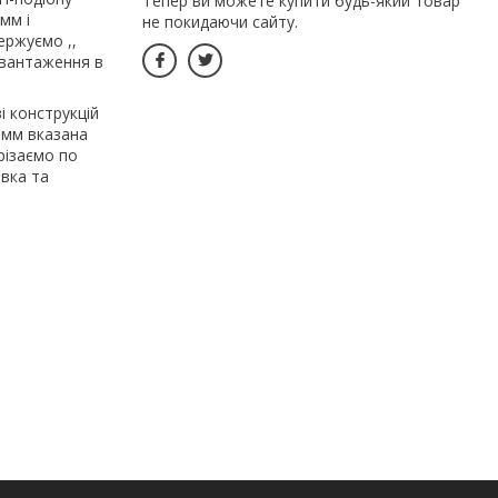
Тепер ви можете купити будь-який товар
мм і
не покидаючи сайту.
ержуємо ,,
авантаження в
і конструкцій
5 мм вказана
різаємо по
авка та