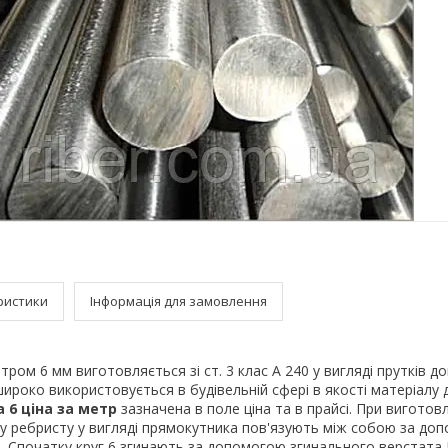
ристики
Інформація для замовлення
тром 6 мм виготовляється зі ст. 3 клас А 240 у вигляді прутків 
широко використовується в будівельній сфері в якості матеріалу 
 6 ціна за метр
зазначена в поле ціна та в прайсі. При виготов
у ребристу у вигляді прямокутника пов'язують між собою за до
. Спочатку круг 6 згинають за допомогою згинального верстата 