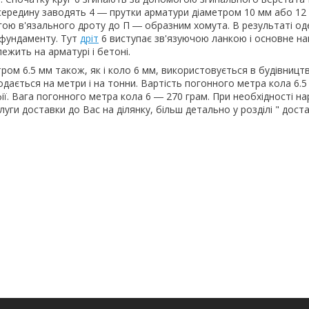
середину заводять 4 ― прутки арматури діаметром 10 мм або 12 
ою в'язального дроту до П ― образним хомута. В результаті од
 фундаменту. Тут
дріт
6 виступає зв'язуючою ланкою і основне н
лежить на арматурі і бетоні.
ром 6.5 мм також, як і коло 6 мм, використовується в будівництв
одається на метри і на тонни. Вартість погонного метра кола 6.
ії. Вага погонного метра кола 6 ― 270 грам. При необхідності на
уги доставки до Вас на ділянку, більш детально у розділі " дост