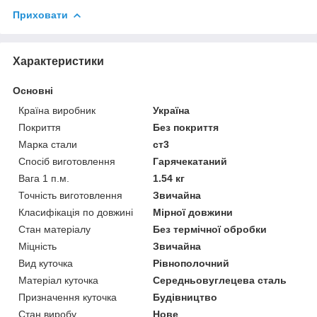
Приховати
Характеристики
Основні
Країна виробник
Україна
Покриття
Без покриття
Марка стали
ст3
Спосіб виготовлення
Гарячекатаний
Вага 1 п.м.
1.54 кг
Точність виготовлення
Звичайна
Класифікація по довжині
Мірної довжини
Стан матеріалу
Без термічної обробки
Міцність
Звичайна
Вид куточка
Рівнополочний
Матеріал куточка
Середньовуглецева сталь
Призначення куточка
Будівництво
Стан виробу
Нове