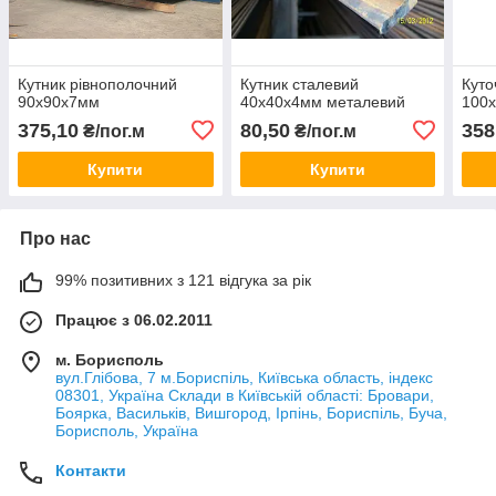
Кутник рівнополочний
Кутник сталевий
Куто
90х90х7мм
40х40х4мм металевий
100
375,10
80,50
358
₴/пог.м
₴/пог.м
Купити
Купити
Про нас
99% позитивних з 121 відгука за рік
Працює з 06.02.2011
м. Борисполь
вул.Глібова, 7 м.Бориспіль, Київська область, індекс
08301, Україна Склади в Київській області: Бровари,
Боярка, Васильків, Вишгород, Ірпінь, Бориспіль, Буча,
Борисполь, Україна
Контакти