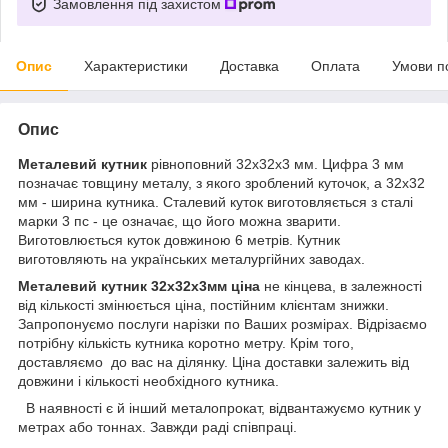
Замовлення під захистом
Опис
Характеристики
Доставка
Оплата
Умови п
Опис
Металевий кутник
рівноповний 32x32x3 мм. Цифра 3 мм
позначає товщину металу, з якого зроблений куточок, а 32х32
мм - ширина кутника. Сталевий куток виготовляється з сталі
марки 3 пс - це означає, що його можна зварити.
Виготовлюється куток довжиною 6 метрів. Кутник
виготовляють на українських металургійних заводах.
Металевий кутник 32x32х3мм ціна
не кінцева, в залежності
від кількості змінюється ціна, постійним клієнтам знижки.
Запропонуємо послуги нарізки по Ваших розмірах. Відрізаємо
потрібну кількість кутника коротно метру. Крім того,
доставляємо до вас на ділянку. Ціна доставки залежить від
довжини і кількості необхідного кутника.
В наявності є й інший металопрокат, відвантажуємо кутник у
метрах або тоннах. Завжди раді співпраці.