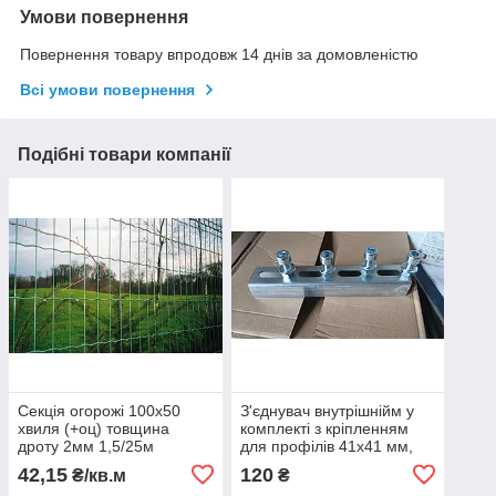
Умови повернення
Повернення товару впродовж 14 днів за домовленістю
Всі умови повернення
Подібні товари компанії
Секція огорожі 100х50
З'єднувач внутрішнійм у
хвиля (+оц) товщина
комплекті з кріпленням
дроту 2мм 1,5/25м
для профілів 41х41 мм,
товщина 1,5 мм, Zn 275, L
42,15
120
₴/кв.м
₴
- 200мм