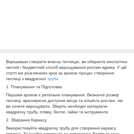
Вирішивши створити власну теплицю, ви обираєте екологічно
чистий і бюджетний спосіб вирощування рослин вдома. У цій
статті ми розглянемо крок за кроком процес створення
теплиці з квадратної
труби
.
1. Планування та Підготовка
Першим кроком є ретельне планування. Визначте розмір
теплиці, враховуючи доступне місце та кількість рослин, які
ви хочете вирощувати. Зберіть необхідні матеріали:
квадратну трубу, плівку, болти, гайки та інструменти.
2. Збирання Каркасу
Використовуйте квадратну трубу для створення каркасу
теплиці. З'єднайте елементи за допомогою болтів та гаек.